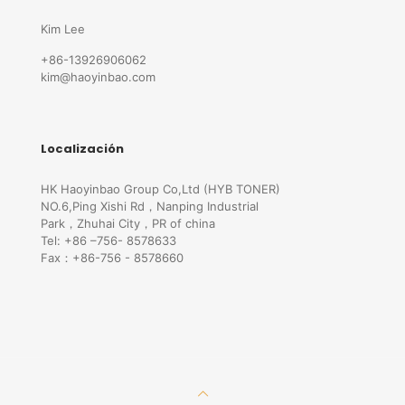
Kim Lee
+86-13926906062
kim@haoyinbao.com
Localización
HK Haoyinbao Group Co,Ltd (HYB TONER)
NO.6,Ping Xishi Rd，Nanping Industrial
Park，Zhuhai City，PR of china
Tel: +86 –756- 8578633
Fax：+86-756 - 8578660