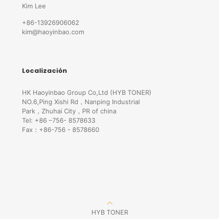
Kim Lee
+86-13926906062
kim@haoyinbao.com
Localización
HK Haoyinbao Group Co,Ltd (HYB TONER)
NO.6,Ping Xishi Rd，Nanping Industrial
Park，Zhuhai City，PR of china
Tel: +86 –756- 8578633
Fax：+86-756 - 8578660
HYB TONER