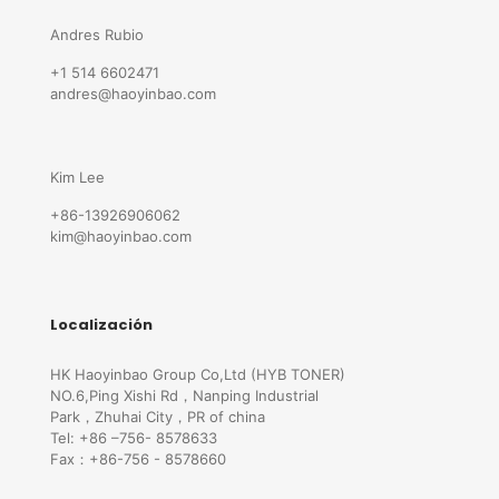
Andres Rubio
+1 514 6602471
andres@haoyinbao.com
Kim Lee
+86-13926906062
kim@haoyinbao.com
Localización
HK Haoyinbao Group Co,Ltd (HYB TONER)
NO.6,Ping Xishi Rd，Nanping Industrial
Park，Zhuhai City，PR of china
Tel: +86 –756- 8578633
Fax：+86-756 - 8578660