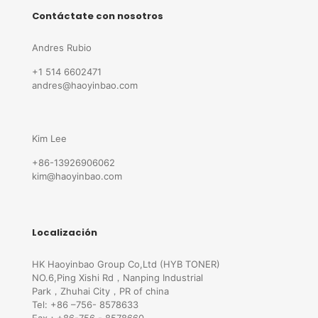
Contáctate con nosotros
Andres Rubio
+1 514 6602471
andres@haoyinbao.com
Kim Lee
+86-13926906062
kim@haoyinbao.com
Localización
HK Haoyinbao Group Co,Ltd (HYB TONER)
NO.6,Ping Xishi Rd，Nanping Industrial
Park，Zhuhai City，PR of china
Tel: +86 –756- 8578633
Fax：+86-756 - 8578660