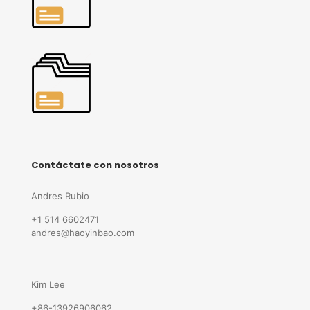
Contáctate con nosotros
Andres Rubio
+1 514 6602471
andres@haoyinbao.com
Kim Lee
+86-13926906062