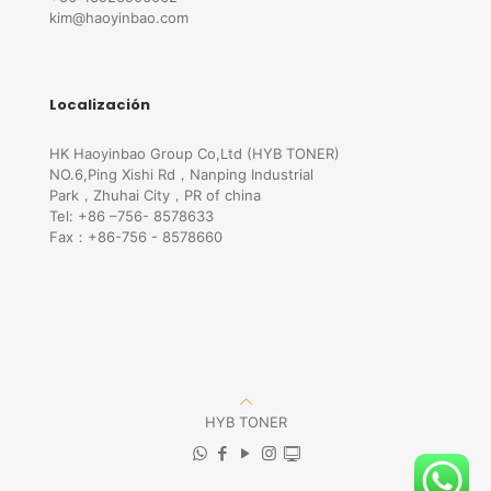
kim@haoyinbao.com
Localización
HK Haoyinbao Group Co,Ltd (HYB TONER)
NO.6,Ping Xishi Rd，Nanping Industrial
Park，Zhuhai City，PR of china
Tel: +86 –756- 8578633
Fax：+86-756 - 8578660
HYB TONER