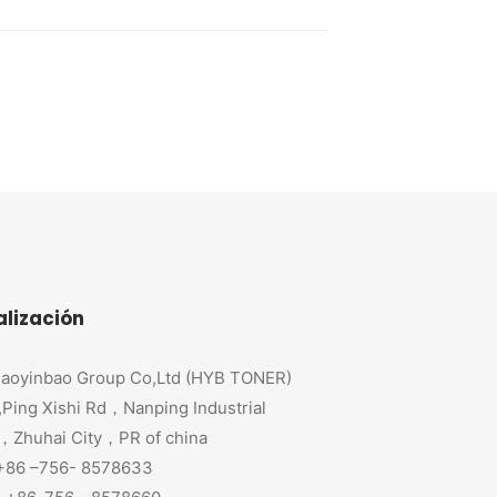
alización
aoyinbao Group Co,Ltd (HYB TONER)
,Ping Xishi Rd，Nanping Industrial
，Zhuhai City，PR of china
 +86 –756- 8578633