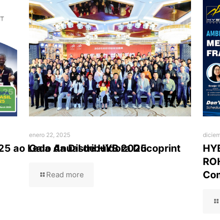
enero 22, 2025
dicie
25 ao Lado da Distribuidora Ducoprint
Gala Anual de HYB 2025
HYB
ROH
Com
Read more