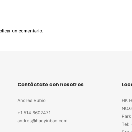
licar un comentario.
Contáctate con nosotros
Loc
Andres Rubio
HK H
NO.6
+1 514 6602471
Park
andres@haoyinbao.com
Tel: