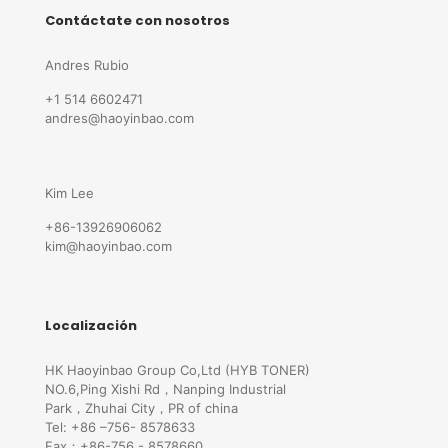
Contáctate con nosotros
Andres Rubio
+1 514 6602471
andres@haoyinbao.com
Kim Lee
+86-13926906062
kim@haoyinbao.com
Localización
HK Haoyinbao Group Co,Ltd (HYB TONER)
NO.6,Ping Xishi Rd，Nanping Industrial
Park，Zhuhai City，PR of china
Tel: +86 –756- 8578633
Fax：+86-756 - 8578660