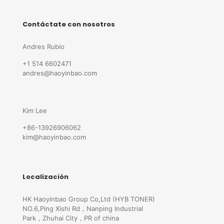
Contáctate con nosotros
Andres Rubio
+1 514 6602471
andres@haoyinbao.com
Kim Lee
+86-13926906062
kim@haoyinbao.com
Localización
HK Haoyinbao Group Co,Ltd (HYB TONER)
NO.6,Ping Xishi Rd，Nanping Industrial
Park，Zhuhai City，PR of china