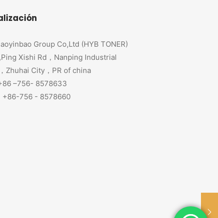
alización
aoyinbao Group Co,Ltd (HYB TONER)
,Ping Xishi Rd，Nanping Industrial
，Zhuhai City，PR of china
 +86 –756- 8578633
+86-756 - 8578660