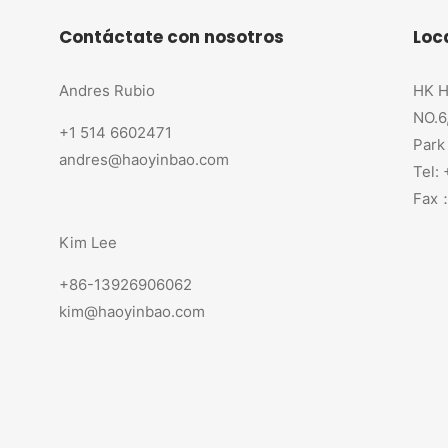
Contáctate con nosotros
Loc
Andres Rubio
HK H
NO.6
+1 514 6602471
Park
andres@haoyinbao.com
Tel:
Fax：
Kim Lee
+86-13926906062
kim@haoyinbao.com