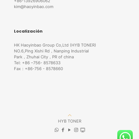
+86-13926906062
kim@haoyinbao.com
Localización
HK Haoyinbao Group Co,Ltd (HYB TONER)
NO.6,Ping Xishi Rd，Nanping Industrial
Park，Zhuhai City，PR of china
Tel: +86 –756- 8578633
Fax：+86-756 - 8578660
HYB TONER