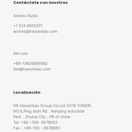
Contáctate con nosotros
Andres Rubio
+1 514 6602471
andres@haoyinbao.com
Kim Lee
+86-13926906062
kim@haoyinbao.com
Localización
HK Haoyinbao Group Co,Ltd (HYB TONER)
NO.6,Ping Xishi Rd，Nanping Industrial
Park，Zhuhai City，PR of china
Tel: +86 –756- 8578633
Fax：+86-756 - 8578660