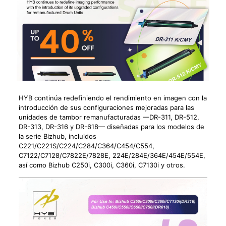
HYB continúa redefiniendo el rendimiento en imagen con la
introducción de sus configuraciones mejoradas para las
unidades de tambor remanufacturadas —DR-311, DR-512,
DR-313, DR-316 y DR-618— diseñadas para los modelos de
la serie Bizhub, incluidos
C221/C221S/C224/C284/C364/C454/C554,
C7122/C7128/C7822E/7828E, 224E/284E/364E/454E/554E,
así como Bizhub C250i, C300i, C360i, C7130i y otros.