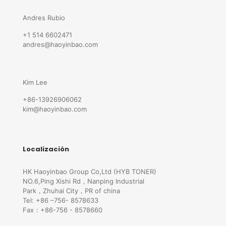
Andres Rubio
+1 514 6602471
andres@haoyinbao.com
Kim Lee
+86-13926906062
kim@haoyinbao.com
Localización
HK Haoyinbao Group Co,Ltd (HYB TONER)
NO.6,Ping Xishi Rd，Nanping Industrial
Park，Zhuhai City，PR of china
Tel: +86 –756- 8578633
Fax：+86-756 - 8578660