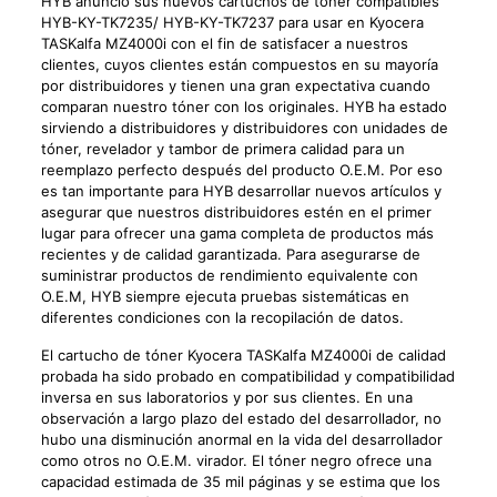
HYB anunció sus nuevos cartuchos de tóner compatibles
HYB-KY-TK7235/ HYB-KY-TK7237 para usar en Kyocera
TASKalfa MZ4000i con el fin de satisfacer a nuestros
clientes, cuyos clientes están compuestos en su mayoría
por distribuidores y tienen una gran expectativa cuando
comparan nuestro tóner con los originales. HYB ha estado
sirviendo a distribuidores y distribuidores con unidades de
tóner, revelador y tambor de primera calidad para un
reemplazo perfecto después del producto O.E.M. Por eso
es tan importante para HYB desarrollar nuevos artículos y
asegurar que nuestros distribuidores estén en el primer
lugar para ofrecer una gama completa de productos más
recientes y de calidad garantizada. Para asegurarse de
suministrar productos de rendimiento equivalente con
O.E.M, HYB siempre ejecuta pruebas sistemáticas en
diferentes condiciones con la recopilación de datos.
El cartucho de tóner Kyocera TASKalfa MZ4000i de calidad
probada ha sido probado en compatibilidad y compatibilidad
inversa en sus laboratorios y por sus clientes. En una
observación a largo plazo del estado del desarrollador, no
hubo una disminución anormal en la vida del desarrollador
como otros no O.E.M. virador. El tóner negro ofrece una
capacidad estimada de 35 mil páginas y se estima que los