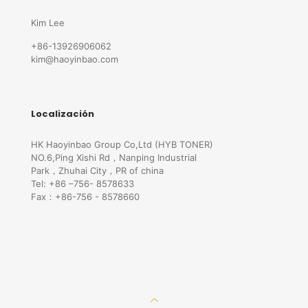
Kim Lee
+86-13926906062
kim@haoyinbao.com
Localización
HK Haoyinbao Group Co,Ltd (HYB TONER)
NO.6,Ping Xishi Rd，Nanping Industrial
Park，Zhuhai City，PR of china
Tel: +86 –756- 8578633
Fax：+86-756 - 8578660