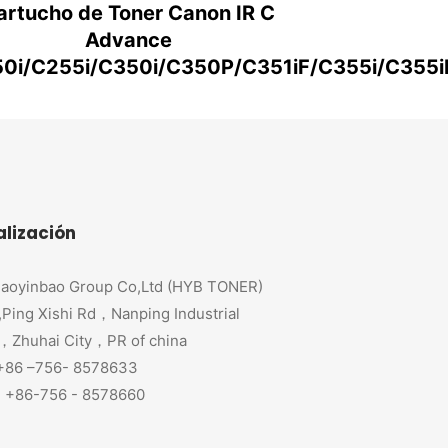
artucho de Toner Canon IR C
Advance
0i/C255i/C350i/C350P/C351iF/C355i/C355
alización
aoyinbao Group Co,Ltd (HYB TONER)
,Ping Xishi Rd，Nanping Industrial
，Zhuhai City，PR of china
 +86 –756- 8578633
+86-756 - 8578660