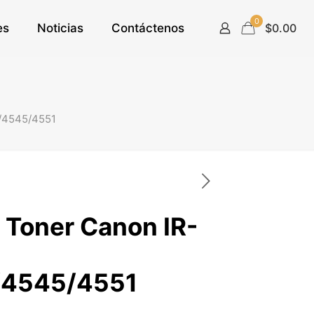
0
es
Noticias
Contáctenos
$0.00
/4545/4551
 Toner Canon IR-
/4545/4551