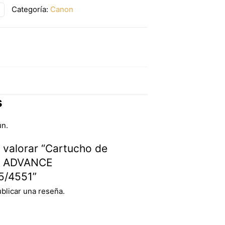
Categoría:
Canon
s
ún.
n valorar “Cartucho de
R- ADVANCE
5/4551”
blicar una reseña.