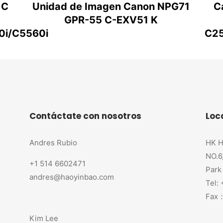
 C
Unidad de Imagen Canon NPG71
C
GPR-55 C-EXV51 K
0i/C5560i
C25
Contáctate con nosotros
Loc
Andres Rubio
HK H
NO.6
+1 514 6602471
Park
andres@haoyinbao.com
Tel:
Fax：
Kim Lee