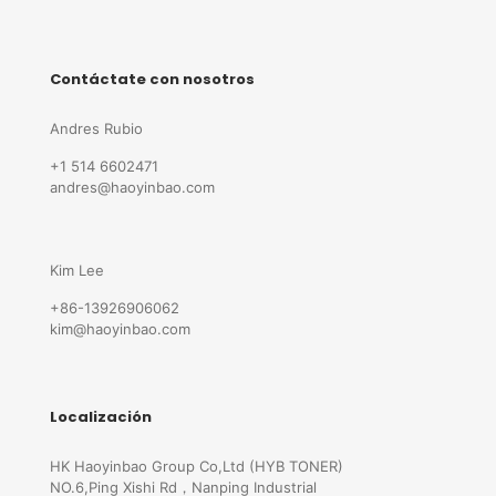
Contáctate con nosotros
Andres Rubio
+1 514 6602471
andres@haoyinbao.com
Kim Lee
+86-13926906062
kim@haoyinbao.com
Localización
HK Haoyinbao Group Co,Ltd (HYB TONER)
NO.6,Ping Xishi Rd，Nanping Industrial