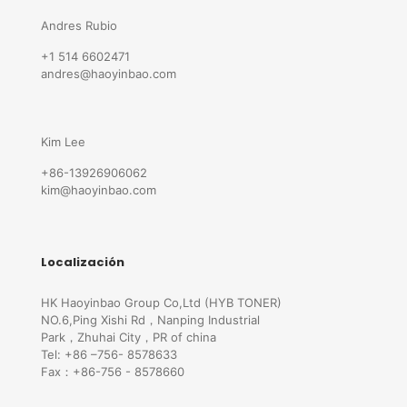
Andres Rubio
+1 514 6602471
andres@haoyinbao.com
Kim Lee
+86-13926906062
kim@haoyinbao.com
Localización
HK Haoyinbao Group Co,Ltd (HYB TONER)
NO.6,Ping Xishi Rd，Nanping Industrial
Park，Zhuhai City，PR of china
Tel: +86 –756- 8578633
Fax：+86-756 - 8578660