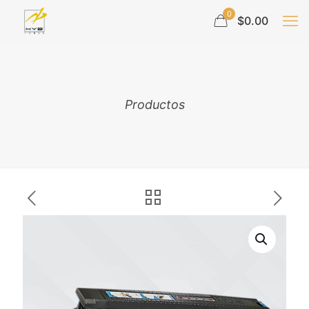
0
$0.00
Productos