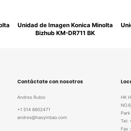
olta
Unidad de Imagen Konica Minolta
Uni
Bizhub KM-DR711 BK
Contáctate con nosotros
Loc
Andres Rubio
HK H
NO.6
+1 514 6602471
Park
andres@haoyinbao.com
Tel:
Fax：