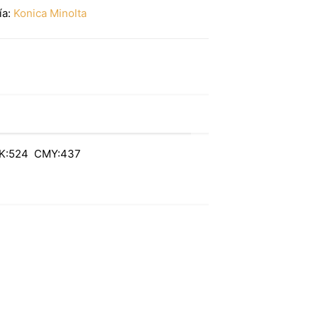
ía:
Konica Minolta
K:524 CMY:437