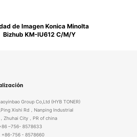
dad de Imagen Konica Minolta
Bizhub KM-IU612 C/M/Y
alización
aoyinbao Group Co,Ltd (HYB TONER)
,Ping Xishi Rd，Nanping Industrial
，Zhuhai City，PR of china
 +86 –756- 8578633
+86-756 - 8578660