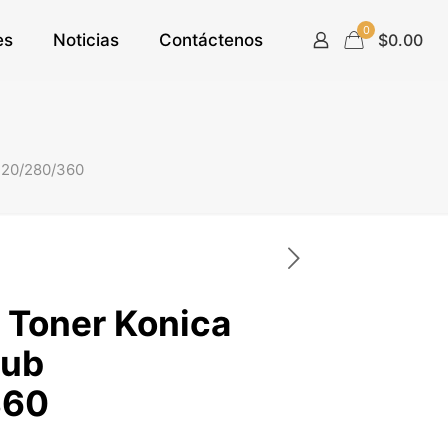
0
es
Noticias
Contáctenos
$0.00
220/280/360
 Toner Konica
hub
360