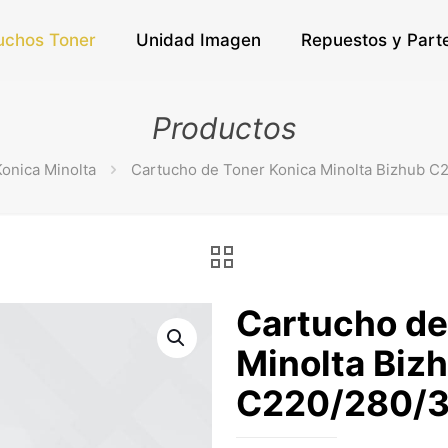
uchos Toner
Unidad Imagen
Repuestos y Part
Productos
Konica Minolta
Cartucho de Toner Konica Minolta Bizhub C
Cartucho de
Minolta Biz
C220/280/