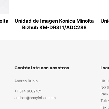
olta
Unidad de Imagen Konica Minolta
Uni
Bizhub KM-DR311/ADC288
Contáctate con nosotros
Loc
Andres Rubio
HK H
NO.6
+1 514 6602471
Park
andres@haoyinbao.com
Tel:
Fax：