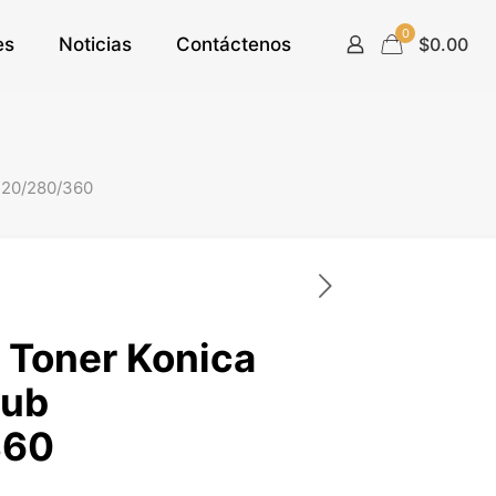
0
es
Noticias
Contáctenos
$0.00
220/280/360
 Toner Konica
hub
360