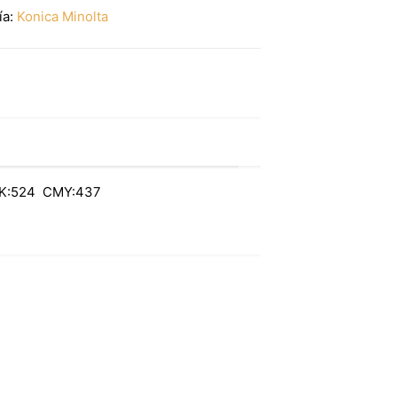
ía:
Konica Minolta
K:524 CMY:437