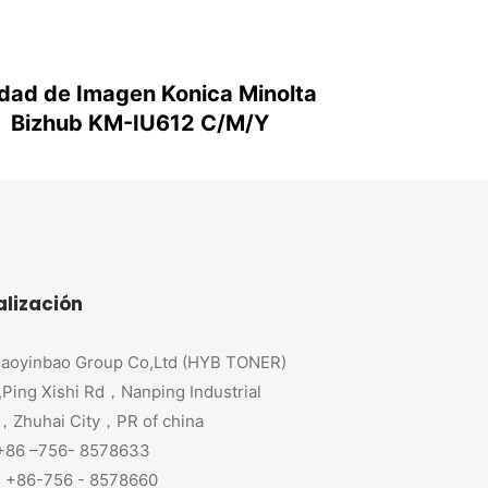
dad de Imagen Konica Minolta
Bizhub KM-IU612 C/M/Y
alización
aoyinbao Group Co,Ltd (HYB TONER)
,Ping Xishi Rd，Nanping Industrial
，Zhuhai City，PR of china
 +86 –756- 8578633
+86-756 - 8578660