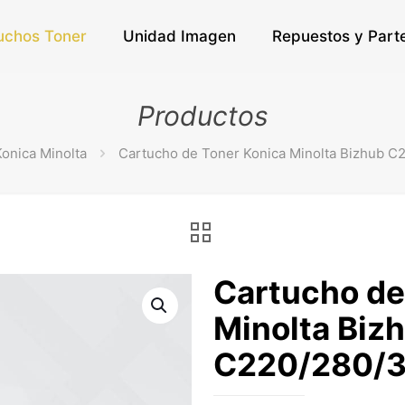
uchos Toner
Unidad Imagen
Repuestos y Part
Productos
Konica Minolta
Cartucho de Toner Konica Minolta Bizhub C
Cartucho de
Minolta Biz
C220/280/