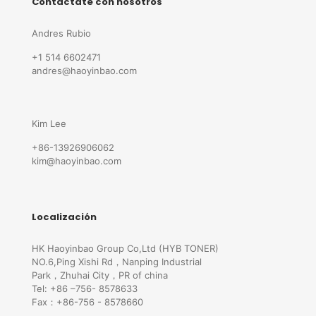
Contáctate con nosotros
Andres Rubio
+1 514 6602471
andres@haoyinbao.com
Kim Lee
+86-13926906062
kim@haoyinbao.com
Localización
HK Haoyinbao Group Co,Ltd (HYB TONER)
NO.6,Ping Xishi Rd，Nanping Industrial
Park，Zhuhai City，PR of china
Tel: +86 –756- 8578633
Fax：+86-756 - 8578660