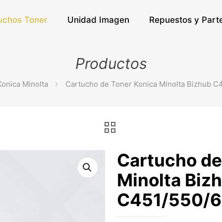
uchos Toner
Unidad Imagen
Repuestos y Part
Productos
Konica Minolta
Cartucho de Toner Konica Minolta Bizhub C
Cartucho de
Minolta Biz
C451/550/