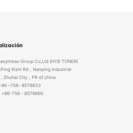
alización
aoyinbao Group Co,Ltd (HYB TONER)
,Ping Xishi Rd，Nanping Industrial
，Zhuhai City，PR of china
 +86 –756- 8578633
+86-756 - 8578660