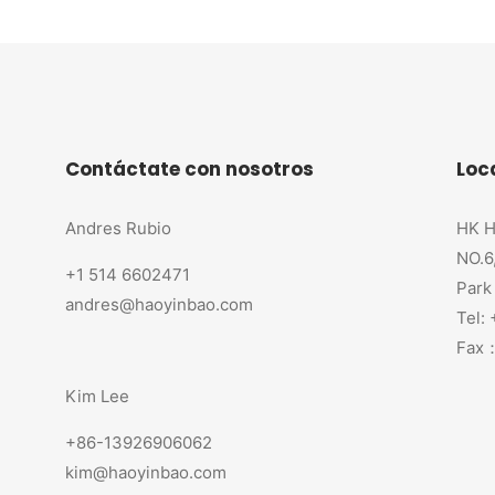
Contáctate con nosotros
Loc
Andres Rubio
HK H
NO.6
+1 514 6602471
Park
andres@haoyinbao.com
Tel:
Fax：
Kim Lee
+86-13926906062
kim@haoyinbao.com