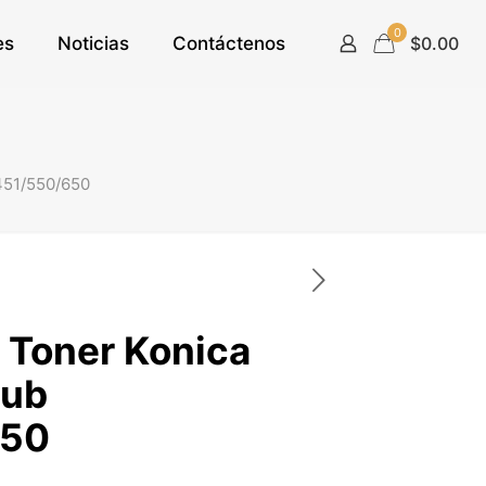
0
es
Noticias
Contáctenos
$0.00
451/550/650
 Toner Konica
hub
650