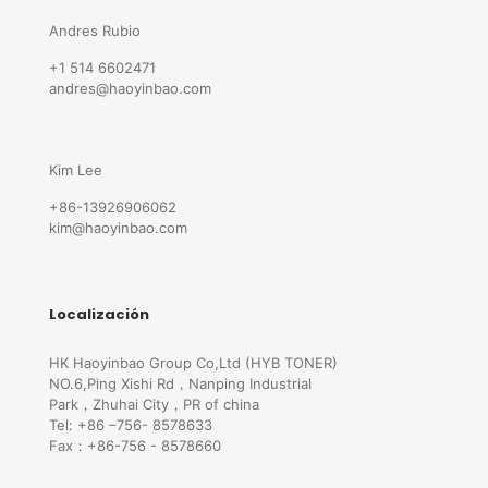
Andres Rubio
+1 514 6602471
andres@haoyinbao.com
Kim Lee
+86-13926906062
kim@haoyinbao.com
Localización
HK Haoyinbao Group Co,Ltd (HYB TONER)
NO.6,Ping Xishi Rd，Nanping Industrial
Park，Zhuhai City，PR of china
Tel: +86 –756- 8578633
Fax：+86-756 - 8578660