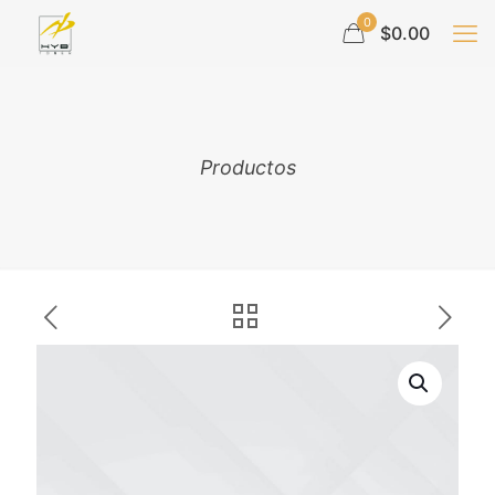
0
$0.00
Productos