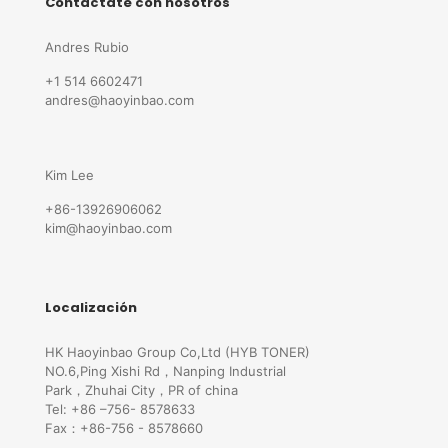
Contáctate con nosotros
Andres Rubio
+1 514 6602471
andres@haoyinbao.com
Kim Lee
+86-13926906062
kim@haoyinbao.com
Localización
HK Haoyinbao Group Co,Ltd (HYB TONER)
NO.6,Ping Xishi Rd，Nanping Industrial
Park，Zhuhai City，PR of china
Tel: +86 –756- 8578633
Fax：+86-756 - 8578660