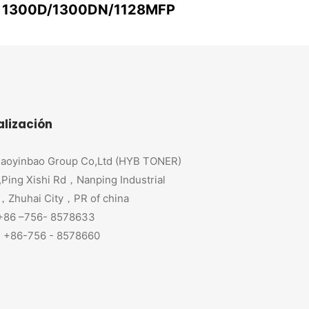
1300D/1300DN/1128MFP
alización
aoyinbao Group Co,Ltd (HYB TONER)
,Ping Xishi Rd，Nanping Industrial
，Zhuhai City，PR of china
 +86 –756- 8578633
+86-756 - 8578660