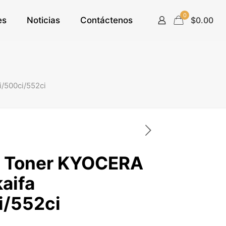
0
es
Noticias
Contáctenos
$0.00
/500ci/552ci
e Toner KYOCERA
aifa
i/552ci