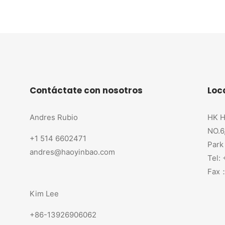
Contáctate con nosotros
Loc
Andres Rubio
HK H
NO.6
+1 514 6602471
Park
andres@haoyinbao.com
Tel:
Fax：
Kim Lee
+86-13926906062