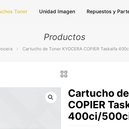
uchos Toner
Unidad Imagen
Repuestos y Part
Productos
yocera
Cartucho de Toner KYOCERA COPIER Taskaifa 400ci
Cartucho d
COPIER Task
400ci/500c