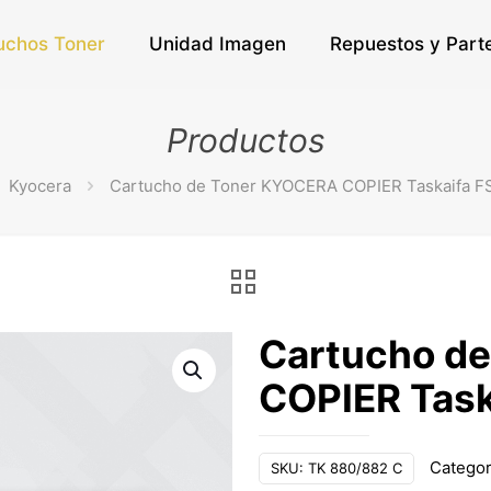
uchos Toner
Unidad Imagen
Repuestos y Part
Productos
Kyocera
Cartucho de Toner KYOCERA COPIER Taskaifa 
Cartucho d
COPIER Tas
Categor
SKU:
TK 880/882 C