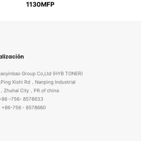
1130MFP
alización
aoyinbao Group Co,Ltd (HYB TONER)
,Ping Xishi Rd，Nanping Industrial
，Zhuhai City，PR of china
 +86 –756- 8578633
+86-756 - 8578660