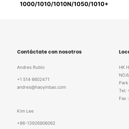
1000/1010/1010N/1050/1010+
Contáctate con nosotros
Loc
Andres Rubio
HK H
NO.6
+1 514 6602471
Park
andres@haoyinbao.com
Tel:
Fax：
Kim Lee
+86-13926906062