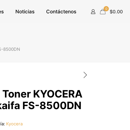
0
es
Noticias
Contáctenos
$0.00
FS-8500DN
e Toner KYOCERA
kaifa FS-8500DN
ía:
Kyocera