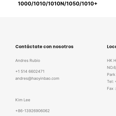
1000/1010/1010N/1050/1010+
Contáctate con nosotros
Loc
Andres Rubio
HK H
NO.6
+1 514 6602471
Park
andres@haoyinbao.com
Tel:
Fax：
Kim Lee
+86-13926906062