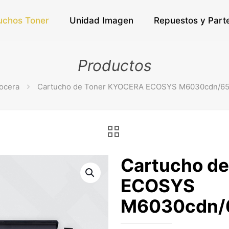
uchos Toner
Unidad Imagen
Repuestos y Part
Productos
ocera
Cartucho de Toner KYOCERA ECOSYS M6030cdn/6
Cartucho d
ECOSYS
M6030cdn/