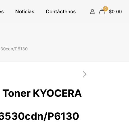
0
es
Noticias
Contáctenos
$0.00
530cdn/P6130
e Toner KYOCERA
6530cdn/P6130