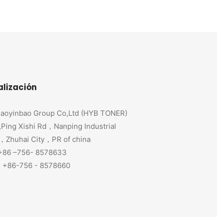
alización
aoyinbao Group Co,Ltd (HYB TONER)
,Ping Xishi Rd，Nanping Industrial
，Zhuhai City，PR of china
 +86 –756- 8578633
+86-756 - 8578660