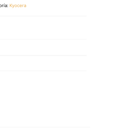
oría:
Kyocera