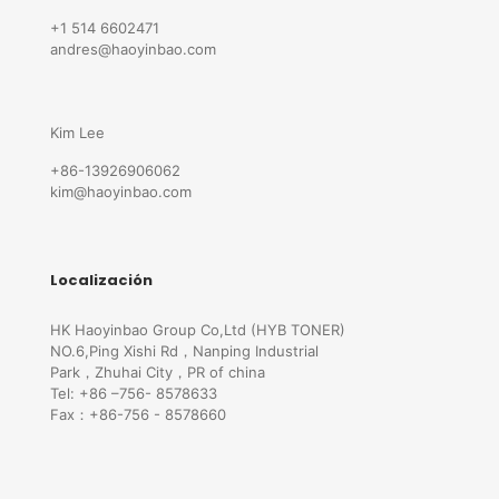
+1 514 6602471
andres@haoyinbao.com
Kim Lee
+86-13926906062
kim@haoyinbao.com
Localización
HK Haoyinbao Group Co,Ltd (HYB TONER)
NO.6,Ping Xishi Rd，Nanping Industrial
Park，Zhuhai City，PR of china
Tel: +86 –756- 8578633
Fax：+86-756 - 8578660