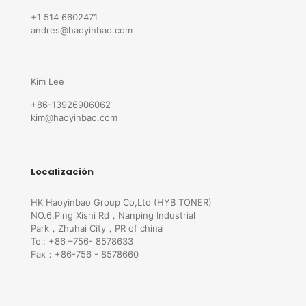
+1 514 6602471
andres@haoyinbao.com
Kim Lee
+86-13926906062
kim@haoyinbao.com
Localización
HK Haoyinbao Group Co,Ltd (HYB TONER)
NO.6,Ping Xishi Rd，Nanping Industrial
Park，Zhuhai City，PR of china
Tel: +86 –756- 8578633
Fax：+86-756 - 8578660