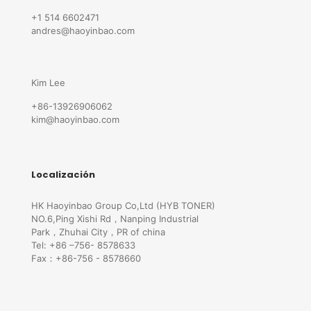
+1 514 6602471
andres@haoyinbao.com
Kim Lee
+86-13926906062
kim@haoyinbao.com
Localización
HK Haoyinbao Group Co,Ltd (HYB TONER)
NO.6,Ping Xishi Rd，Nanping Industrial
Park，Zhuhai City，PR of china
Tel: +86 –756- 8578633
Fax：+86-756 - 8578660