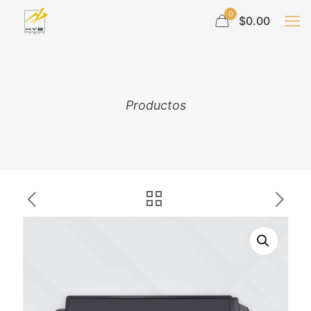
0
$0.00
Productos