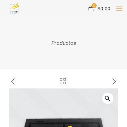
0
$0.00
Productos