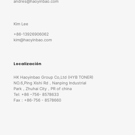
andres@haoyinbao.com
Kim Lee
+86-13926906062
kim@haoyinbao.com
Localización
HK Haoyinbao Group Co,Ltd (HYB TONER)
NO.6,Ping Xishi Rd，Nanping Industrial
Park，Zhuhai City，PR of china
Tel: +86 –756- 8578633
Fax：+86-756 - 8578660