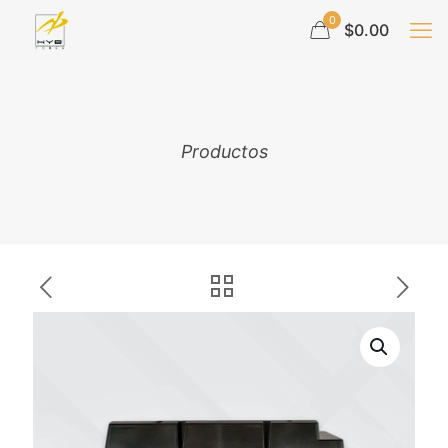
0
$0.00
Productos