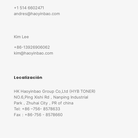
+1 514 6602471
andres@haoyinbao.com
Kim Lee
+86-13926906062
kim@haoyinbao.com
Localización
HK Haoyinbao Group Co,Ltd (HYB TONER)
NO.6,Ping Xishi Rd，Nanping Industrial
Park，Zhuhai City，PR of china
Tel: +86 –756- 8578633
Fax：+86-756 - 8578660