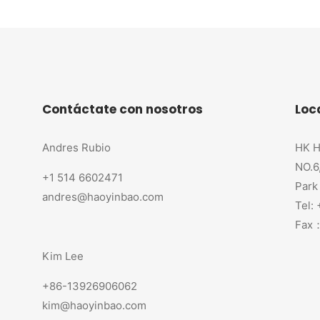
Contáctate con nosotros
Loc
Andres Rubio
HK H
NO.6
+1 514 6602471
Park
andres@haoyinbao.com
Tel:
Fax：
Kim Lee
+86-13926906062
kim@haoyinbao.com