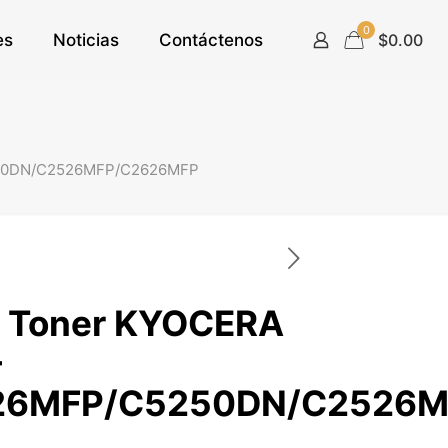
0
es
Noticias
Contáctenos
$0.00
250DN/C2526MFP/C2626MFP
e Toner KYOCERA
-
26MFP/C5250DN/C2526M