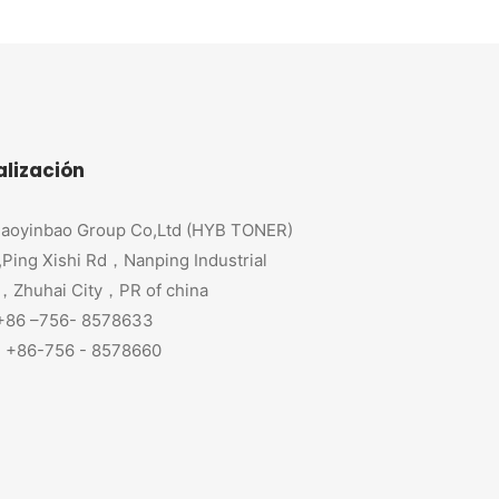
alización
aoyinbao Group Co,Ltd (HYB TONER)
,Ping Xishi Rd，Nanping Industrial
，Zhuhai City，PR of china
 +86 –756- 8578633
+86-756 - 8578660