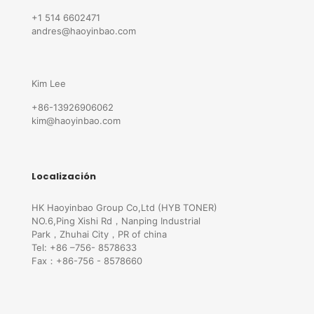
+1 514 6602471
andres@haoyinbao.com
Kim Lee
+86-13926906062
kim@haoyinbao.com
Localización
HK Haoyinbao Group Co,Ltd (HYB TONER)
NO.6,Ping Xishi Rd，Nanping Industrial
Park，Zhuhai City，PR of china
Tel: +86 –756- 8578633
Fax：+86-756 - 8578660