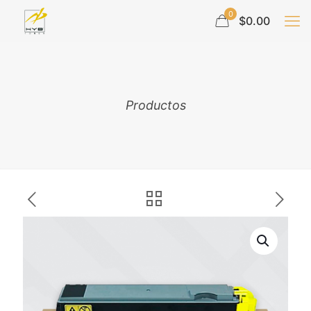
0
$0.00
Productos