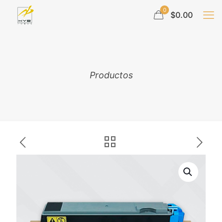
0
$0.00
Productos