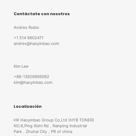
Contáctate con nosotros
Andres Rubio
+1 514 6602471
andres@haoyinbao.com
Kim Lee
+86-13926906062
kim@haoyinbao.com
Localización
HK Haoyinbao Group Co,Ltd (HYB TONER)
NO.6,Ping Xishi Rd，Nanping Industrial
Park，Zhuhai City，PR of china