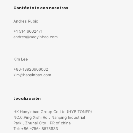
Contáctate con nosotros
Andres Rubio
+1 514 6602471
andres@haoyinbao.com
Kim Lee
+86-13926906062
kim@haoyinbao.com
Localización
HK Haoyinbao Group Co,Ltd (HYB TONER)
NO.6,Ping Xishi Rd，Nanping Industrial
Park，Zhuhai City，PR of china
Tel: +86 –756- 8578633