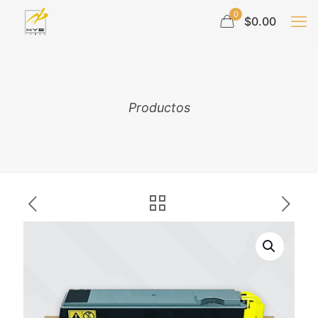
0
$0.00
Productos