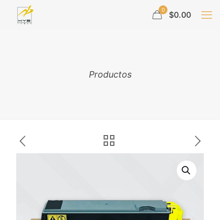
0
$0.00
Productos