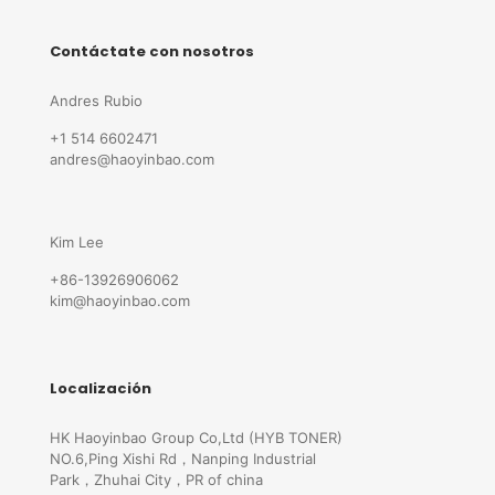
Contáctate con nosotros
Andres Rubio
+1 514 6602471
andres@haoyinbao.com
Kim Lee
+86-13926906062
kim@haoyinbao.com
Localización
HK Haoyinbao Group Co,Ltd (HYB TONER)
NO.6,Ping Xishi Rd，Nanping Industrial
Park，Zhuhai City，PR of china