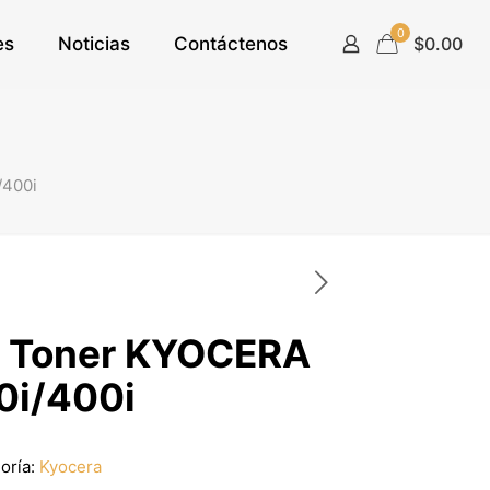
0
es
Noticias
Contáctenos
$0.00
/400i
e Toner KYOCERA
0i/400i
oría:
Kyocera