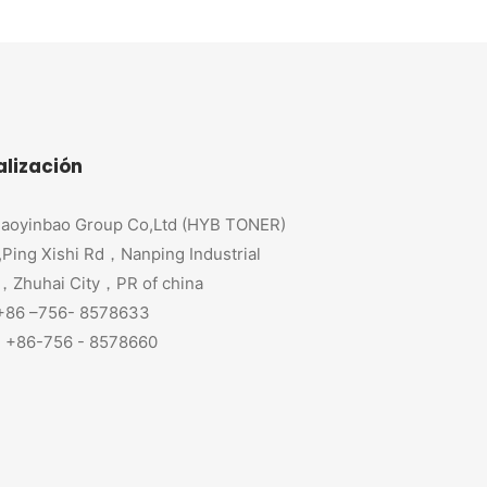
alización
aoyinbao Group Co,Ltd (HYB TONER)
,Ping Xishi Rd，Nanping Industrial
，Zhuhai City，PR of china
 +86 –756- 8578633
+86-756 - 8578660