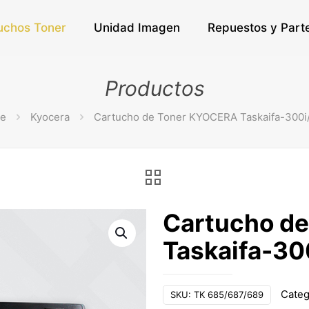
uchos Toner
Unidad Imagen
Repuestos y Part
Productos
e
Kyocera
Cartucho de Toner KYOCERA Taskaifa-300i
Cartucho d
Taskaifa-30
Categ
SKU:
TK 685/687/689