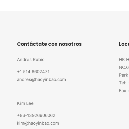
Contáctate con nosotros
Loc
Andres Rubio
HK H
NO.6
+1 514 6602471
Park
andres@haoyinbao.com
Tel:
Fax：
Kim Lee
+86-13926906062
kim@haoyinbao.com