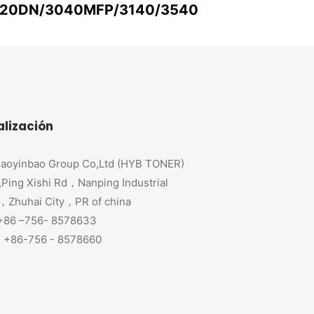
20DN/3040MFP/3140/3540
alización
aoyinbao Group Co,Ltd (HYB TONER)
,Ping Xishi Rd，Nanping Industrial
，Zhuhai City，PR of china
 +86 –756- 8578633
+86-756 - 8578660