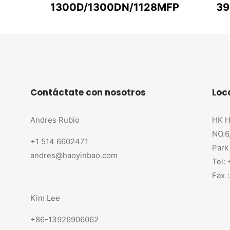
1300D/1300DN/1128MFP
39
Contáctate con nosotros
Loc
Andres Rubio
HK H
NO.6
+1 514 6602471
Park
andres@haoyinbao.com
Tel:
Fax：
Kim Lee
+86-13926906062