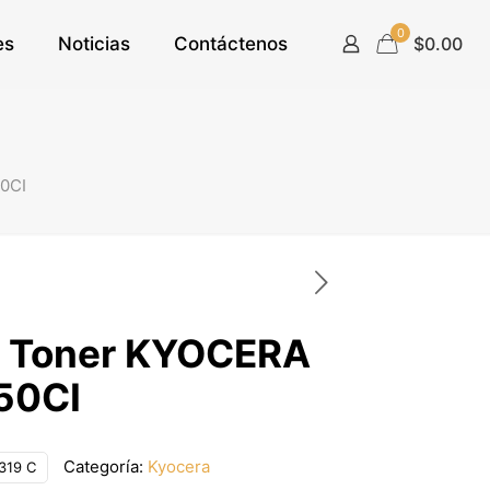
0
es
Noticias
Contáctenos
$0.00
50CI
e Toner KYOCERA
50CI
Categoría:
Kyocera
319 C