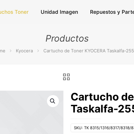
uchos Toner
Unidad Imagen
Repuestos y Part
Productos
me
Kyocera
Cartucho de Toner KYOCERA Taskalfa-25
Cartucho d
Taskalfa-25
SKU:
TK 8315/1316/8317/8318/8