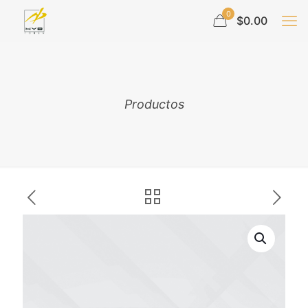
0
$0.00
Productos