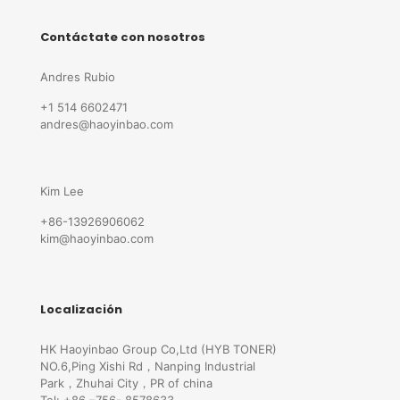
Contáctate con nosotros
Andres Rubio
+1 514 6602471
andres@haoyinbao.com
Kim Lee
+86-13926906062
kim@haoyinbao.com
Localización
HK Haoyinbao Group Co,Ltd (HYB TONER)
NO.6,Ping Xishi Rd，Nanping Industrial
Park，Zhuhai City，PR of china