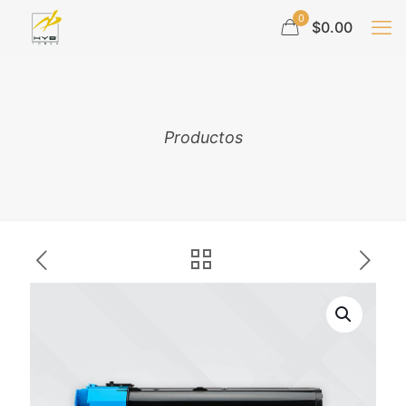
0
$0.00
Productos