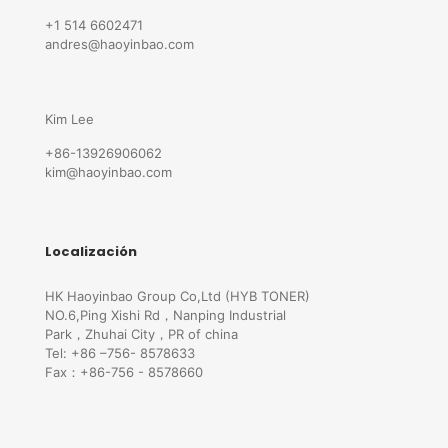
+1 514 6602471
andres@haoyinbao.com
Kim Lee
+86-13926906062
kim@haoyinbao.com
Localización
HK Haoyinbao Group Co,Ltd (HYB TONER)
NO.6,Ping Xishi Rd，Nanping Industrial
Park，Zhuhai City，PR of china
Tel: +86 –756- 8578633
Fax：+86-756 - 8578660