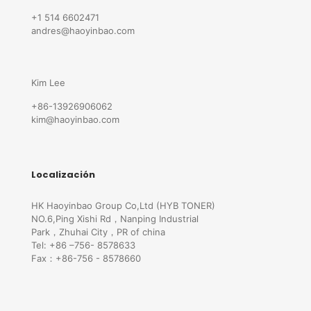
+1 514 6602471
andres@haoyinbao.com
Kim Lee
+86-13926906062
kim@haoyinbao.com
Localización
HK Haoyinbao Group Co,Ltd (HYB TONER)
NO.6,Ping Xishi Rd，Nanping Industrial
Park，Zhuhai City，PR of china
Tel: +86 –756- 8578633
Fax：+86-756 - 8578660