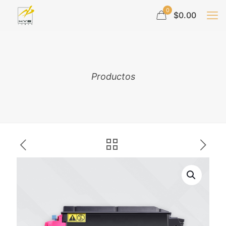
0
$0.00
Productos