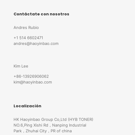
Contáctate con nosotros
Andres Rubio
+1 514 6602471
andres@haoyinbao.com
Kim Lee
+86-13926906062
kim@haoyinbao.com
Localización
HK Haoyinbao Group Co,Ltd (HYB TONER)
NO.6,Ping Xishi Rd，Nanping Industrial
Park，Zhuhai City，PR of china