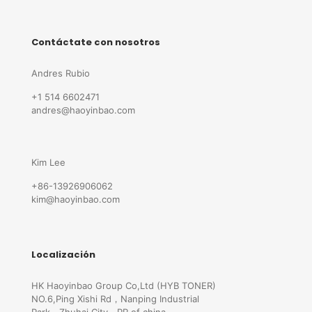
Contáctate con nosotros
Andres Rubio
+1 514 6602471
andres@haoyinbao.com
Kim Lee
+86-13926906062
kim@haoyinbao.com
Localización
HK Haoyinbao Group Co,Ltd (HYB TONER)
NO.6,Ping Xishi Rd，Nanping Industrial