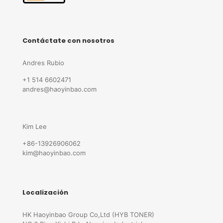
Contáctate con nosotros
Andres Rubio
+1 514 6602471
andres@haoyinbao.com
Kim Lee
+86-13926906062
kim@haoyinbao.com
Localización
HK Haoyinbao Group Co,Ltd (HYB TONER)