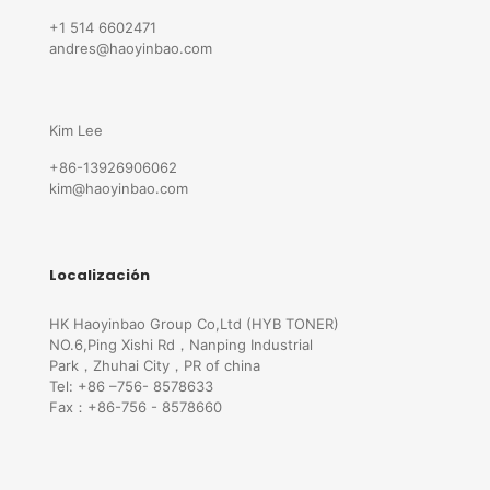
+1 514 6602471
andres@haoyinbao.com
Kim Lee
+86-13926906062
kim@haoyinbao.com
Localización
HK Haoyinbao Group Co,Ltd (HYB TONER)
NO.6,Ping Xishi Rd，Nanping Industrial
Park，Zhuhai City，PR of china
Tel: +86 –756- 8578633
Fax：+86-756 - 8578660