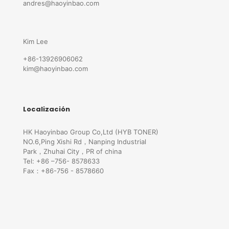
andres@haoyinbao.com
Kim Lee
+86-13926906062
kim@haoyinbao.com
Localización
HK Haoyinbao Group Co,Ltd (HYB TONER)
NO.6,Ping Xishi Rd，Nanping Industrial
Park，Zhuhai City，PR of china
Tel: +86 –756- 8578633
Fax：+86-756 - 8578660