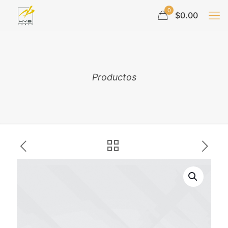
0
$0.00
Productos