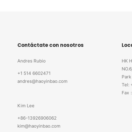
Contáctate con nosotros
Loc
Andres Rubio
HK H
NO.6
+1 514 6602471
Park
andres@haoyinbao.com
Tel:
Fax：
Kim Lee
+86-13926906062
kim@haoyinbao.com