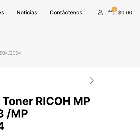
0
es
Noticias
Contáctenos
$0.00
2504/2004
 Toner RICOH MP
3 /MP
4