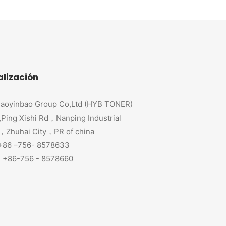
alización
aoyinbao Group Co,Ltd (HYB TONER)
,Ping Xishi Rd，Nanping Industrial
，Zhuhai City，PR of china
 +86 –756- 8578633
+86-756 - 8578660