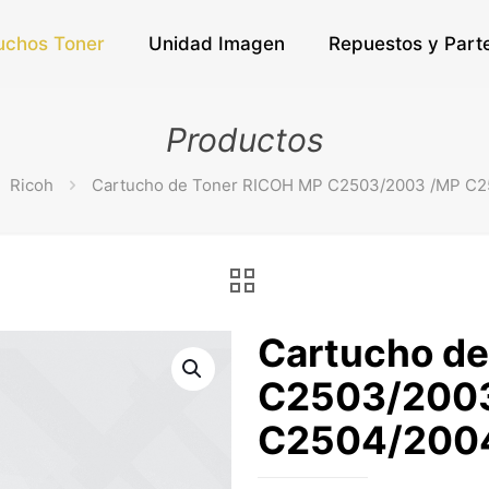
uchos Toner
Unidad Imagen
Repuestos y Part
Productos
Ricoh
Cartucho de Toner RICOH MP C2503/2003 /MP C
Cartucho de
C2503/200
C2504/200