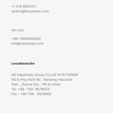
+1 514 6602471
andres@haoyinbao.com
Kim Lee
+86-13926906062
kim@haoyinbao.com
Localización
HK Haoyinbao Group Co,Ltd (HYB TONER)
NO.6,Ping Xishi Rd，Nanping Industrial
Park，Zhuhai City，PR of china
Tel: +86 –756- 8578633
Fax：+86-756 - 8578660