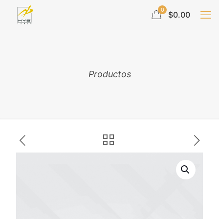
0
$0.00
Productos