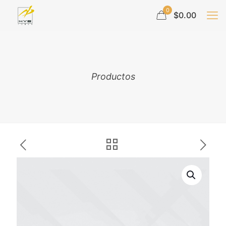
0
$0.00
Productos