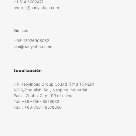
+1 514 6602471
andres@haoyinbao.com
Kim Lee
+86-13926906062
kim@haoyinbao.com
Localización
HK Haoyinbao Group Co,Ltd (HYB TONER)
NO.6,Ping Xishi Rd，Nanping Industrial
Park，Zhuhai City，PR of china
Tel: +86 –756- 8578633
Fax：+86-756 - 8578660