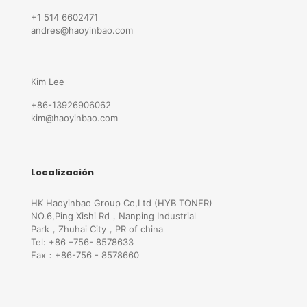
+1 514 6602471
andres@haoyinbao.com
Kim Lee
+86-13926906062
kim@haoyinbao.com
Localización
HK Haoyinbao Group Co,Ltd (HYB TONER)
NO.6,Ping Xishi Rd，Nanping Industrial
Park，Zhuhai City，PR of china
Tel: +86 –756- 8578633
Fax：+86-756 - 8578660